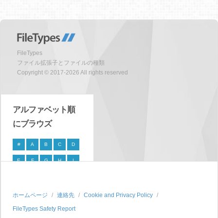
FileTypes
ファイル拡張子とファイルの種類
Copyright © 2017-2026 All rights reserved
アルファベット順
にブラウズ
#
A
B
C
D
E
F
G
H
I
J
K
L
M
N
O
P
Q
R
S
ホームページ
連絡先
Cookie and Privacy Policy
FileTypes Safety Report
T
U
V
W
X