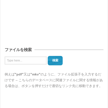
ファイルを検索
検索
例えば
"pdf"
又は
"mkv"
のように、ファイル拡張子を入力するだ
けです – こちらのデータベースに関連ファイルに関する情報があ
る場合は、ボタンを押すだけで適切なリンク先に移動できます。