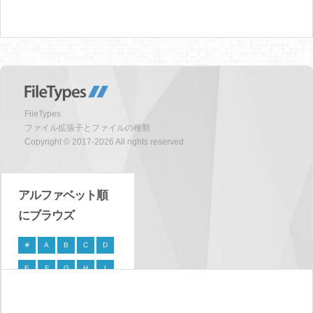
FileTypes
ファイル拡張子とファイルの種類
Copyright © 2017-2026 All rights reserved
アルファベット順
にブラウズ
#
A
B
C
D
E
F
G
H
I
J
K
L
M
N