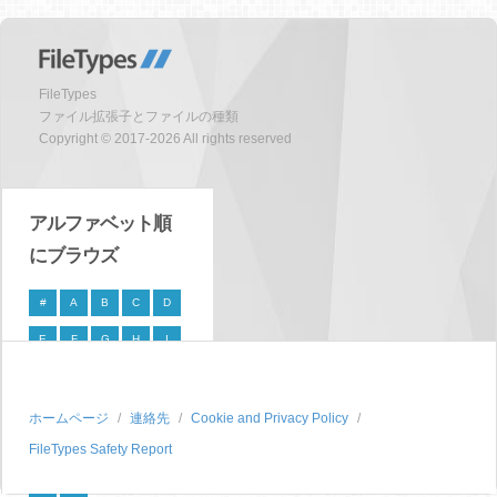
FileTypes
ファイル拡張子とファイルの種類
Copyright © 2017-2026 All rights reserved
アルファベット順
にブラウズ
#
A
B
C
D
E
F
G
H
I
J
K
L
M
N
O
P
Q
R
S
ホームページ
連絡先
Cookie and Privacy Policy
FileTypes Safety Report
T
U
V
W
X
Y
Z