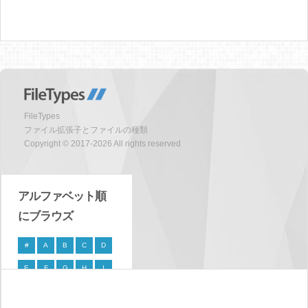
FileTypes
ファイル拡張子とファイルの種類
Copyright © 2017-2026 All rights reserved
アルファベット順
にブラウズ
#
A
B
C
D
E
F
G
H
I
J
K
L
M
N