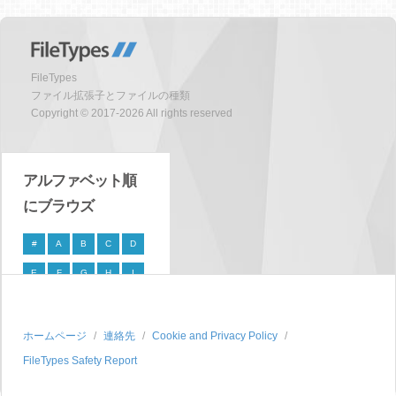
FileTypes
ファイル拡張子とファイルの種類
Copyright © 2017-2026 All rights reserved
アルファベット順
にブラウズ
#
A
B
C
D
E
F
G
H
I
J
K
L
M
N
O
P
Q
R
S
ホームページ
連絡先
Cookie and Privacy Policy
FileTypes Safety Report
T
U
V
W
X
Y
Z