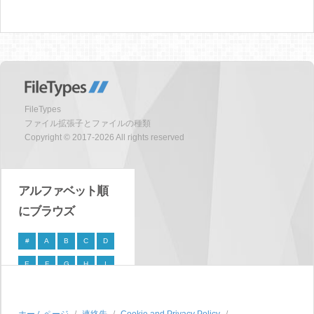
FileTypes
ファイル拡張子とファイルの種類
Copyright © 2017-2026 All rights reserved
アルファベット順
にブラウズ
#
A
B
C
D
E
F
G
H
I
J
K
L
M
N
O
P
Q
R
S