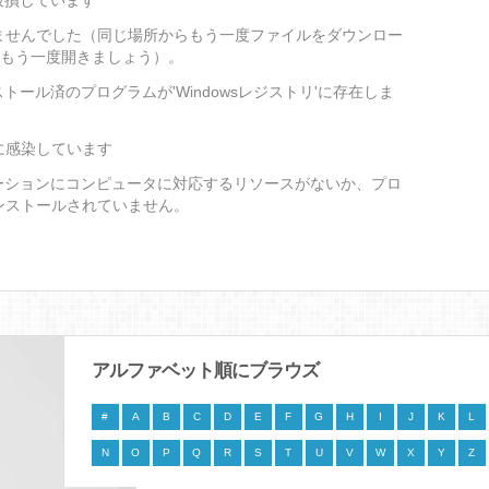
破損しています
ませんでした（同じ場所からもう一度ファイルをダウンロー
をもう一度開きましょう）。
トール済のプログラムが'Windowsレジストリ'に存在しま
に感染しています
ーションにコンピュータに対応するリソースがないか、プロ
ンストールされていません。
アルファベット順にブラウズ
#
A
B
C
D
E
F
G
H
I
J
K
L
N
O
P
Q
R
S
T
U
V
W
X
Y
Z