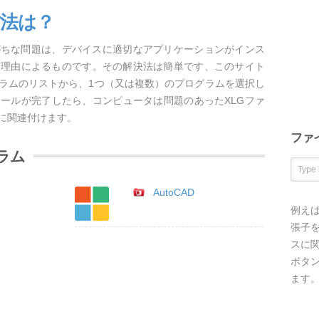
方法は？
がちな問題は、デバイスに適切なアプリケーションがインス
な理由によるものです。その解決法は簡単です、このサイト
グラムのリストから、1つ（又は複数）のプログラムを選択し
ールが完了したら、コンピュータは問題のあったXLGファ
に関連付けます。
ファ
ラム
AutoCAD
例え
張子を
スに
ボタ
ます