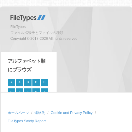
FileTypes
ファイル拡張子とファイルの種類
Copyright © 2017-2026 All rights reserved
アルファベット順
にブラウズ
#
A
B
C
D
E
F
G
H
I
J
K
L
M
N
O
P
Q
R
S
ホームページ
連絡先
Cookie and Privacy Policy
FileTypes Safety Report
T
U
V
W
X
Y
Z