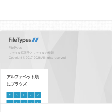
FileTypes
ファイル拡張子とファイルの種類
Copyright © 2017-2026 All rights reserved
アルファベット順
にブラウズ
#
A
B
C
D
E
F
G
H
I
J
K
L
M
N