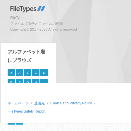
FileTypes
ファイル拡張子とファイルの種類
Copyright © 2017-2026 All rights reserved
アルファベット順
にブラウズ
#
A
B
C
D
E
F
G
H
I
J
K
L
M
N
O
P
Q
R
S
ホームページ
連絡先
Cookie and Privacy Policy
FileTypes Safety Report
T
U
V
W
X
Y
Z