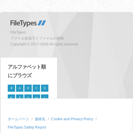
FileTypes
ファイル拡張子とファイルの種類
Copyright © 2017-2026 All rights reserved
アルファベット順
にブラウズ
#
A
B
C
D
E
F
G
H
I
J
K
L
M
N
O
P
Q
R
S
ホームページ
連絡先
Cookie and Privacy Policy
FileTypes Safety Report
T
U
V
W
X