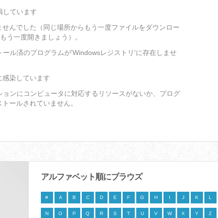
損しています
ませんでした（同じ場所からもう一度ファイルをダウンロー
をもう一度開きましょう）。
ール済のプログラムが'Windowsレジストリ'に存在しませ
に感染しています
ションにコンピュータに対応するリソースがないか、プログ
ストールされていません。
アルファベット順にブラウズ
#
A
B
C
D
E
F
G
H
I
J
K
L
N
O
P
Q
R
S
T
U
V
W
X
Y
Z