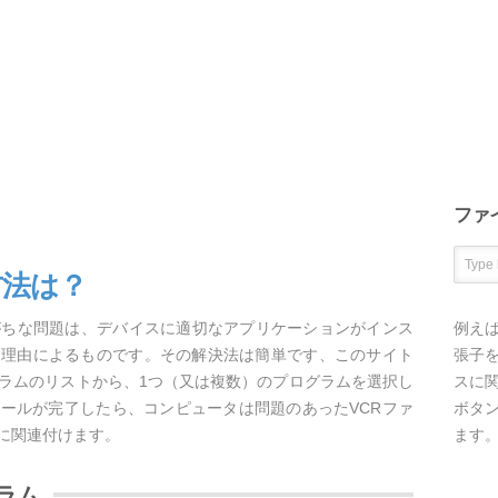
ファ
方法は？
がちな問題は、デバイスに適切なアプリケーションがインス
例え
な理由によるものです。その解決法は簡単です、このサイト
張子を
グラムのリストから、1つ（又は複数）のプログラムを選択し
スに
ールが完了したら、コンピュータは問題のあったVCRファ
ボタ
に関連付けます。
ます
ラム