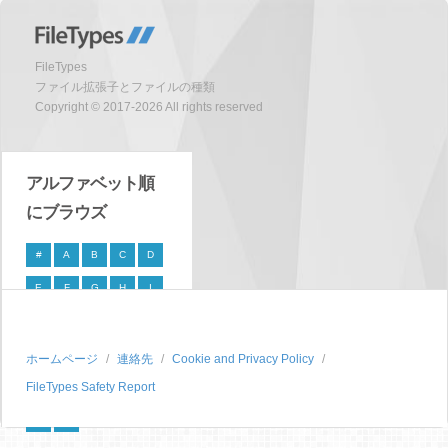
FileTypes
ファイル拡張子とファイルの種類
Copyright © 2017-2026 All rights reserved
アルファベット順
にブラウズ
#
A
B
C
D
E
F
G
H
I
J
K
L
M
N
O
P
Q
R
S
ホームページ
連絡先
Cookie and Privacy Policy
FileTypes Safety Report
T
U
V
W
X
Y
Z