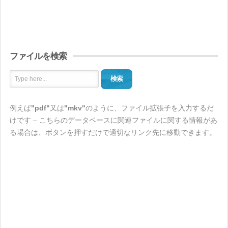
ファイルを検索
検索
例えば
"pdf"
又は
"mkv"
のように、ファイル拡張子を入力するだ
けです – こちらのデータベースに関連ファイルに関する情報があ
る場合は、ボタンを押すだけで適切なリンク先に移動できます。