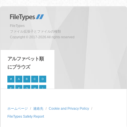
FileTypes
ファイル拡張子とファイルの種類
Copyright © 2017-2026 All rights reserved
アルファベット順
にブラウズ
#
A
B
C
D
E
F
G
H
I
J
K
L
M
N
O
P
Q
R
S
ホームページ
連絡先
Cookie and Privacy Policy
FileTypes Safety Report
T
U
V
W
X
Y
Z