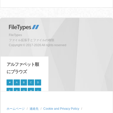
FileTypes
ファイル拡張子とファイルの種類
Copyright © 2017-2026 All rights reserved
アルファベット順
にブラウズ
#
A
B
C
D
E
F
G
H
I
J
K
L
M
N
O
P
Q
R
S
ホームページ
連絡先
Cookie and Privacy Policy