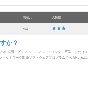
製造元
人気度
N/A
ですか？
形式への拡張。ビジネス、エンジニアリング、医学、またはエ
ネットワーク開発ソフトウェアプログラムであるNeticaに