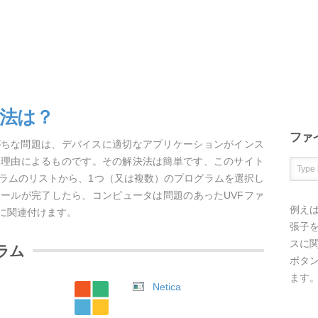
方法は？
ファ
がちな問題は、デバイスに適切なアプリケーションがインス
な理由によるものです。その解決法は簡単です、このサイト
グラムのリストから、1つ（又は複数）のプログラムを選択し
ールが完了したら、コンピュータは問題のあったUVFファ
例え
に関連付けます。
張子を
スに
ラム
ボタ
ます
Netica