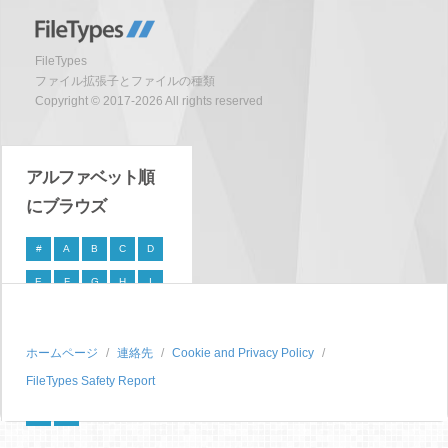
FileTypes
ファイル拡張子とファイルの種類
Copyright © 2017-2026 All rights reserved
アルファベット順
にブラウズ
#
A
B
C
D
E
F
G
H
I
J
K
L
M
N
O
P
Q
R
S
ホームページ
連絡先
Cookie and Privacy Policy
FileTypes Safety Report
T
U
V
W
X
Y
Z