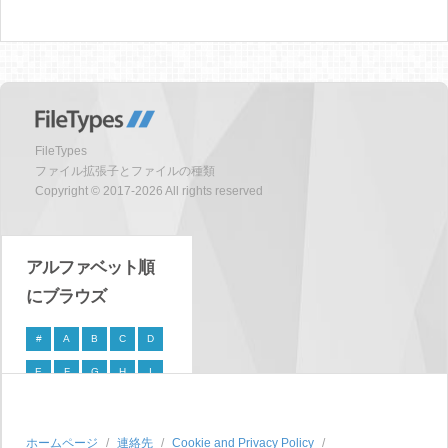
FileTypes
ファイル拡張子とファイルの種類
Copyright © 2017-2026 All rights reserved
アルファベット順
にブラウズ
#
A
B
C
D
E
F
G
H
I
J
K
L
M
N
O
P
Q
R
S
ホームページ
連絡先
Cookie and Privacy Policy