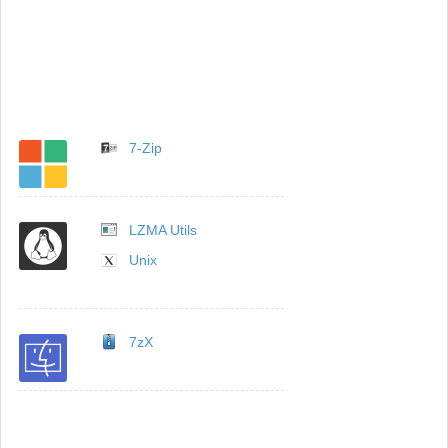
7-Zip
LZMA Utils
Unix
7zX