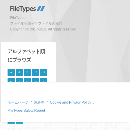
FileTypes
ファイル拡張子とファイルの種類
Copyright © 2017-2026 All rights reserved
アルファベット順
にブラウズ
#
A
B
C
D
E
F
G
H
I
J
K
L
M
N
O
P
Q
R
S
ホームページ
連絡先
Cookie and Privacy Policy
FileTypes Safety Report
T
U
V
W
X
Y
Z