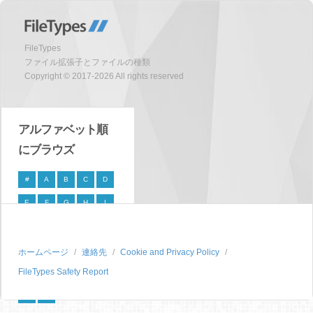
FileTypes
ファイル拡張子とファイルの種類
Copyright © 2017-2026 All rights reserved
アルファベット順
にブラウズ
#
A
B
C
D
E
F
G
H
I
J
K
L
M
N
O
P
Q
R
S
ホームページ
連絡先
Cookie and Privacy Policy
FileTypes Safety Report
T
U
V
W
X
Y
Z