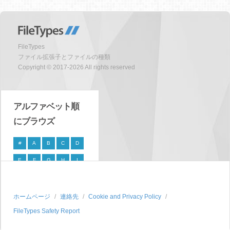
FileTypes
ファイル拡張子とファイルの種類
Copyright © 2017-2026 All rights reserved
アルファベット順
にブラウズ
#
A
B
C
D
E
F
G
H
I
J
K
L
M
N
O
P
Q
R
S
ホームページ
連絡先
Cookie and Privacy Policy
FileTypes Safety Report
T
U
V
W
X
Y
Z