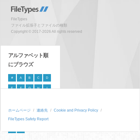
FileTypes
ファイル拡張子とファイルの種類
Copyright © 2017-2026 All rights reserved
アルファベット順
にブラウズ
#
A
B
C
D
E
F
G
H
I
J
K
L
M
N
O
P
Q
R
S
ホームページ
連絡先
Cookie and Privacy Policy
FileTypes Safety Report
T
U
V
W
X
Y
Z