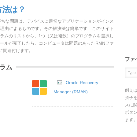
方法は？
がちな問題は、デバイスに適切なアプリケーションがインス
な理由によるものです。その解決法は簡単です、このサイト
グラムのリストから、1つ（又は複数）のプログラムを選択し
ールが完了したら、コンピュータは問題のあったRMNファ
に関連付けます。
ファ
グラム
Oracle Recovery
例え
Manager (RMAN)
張子を
スに
ボタ
ます