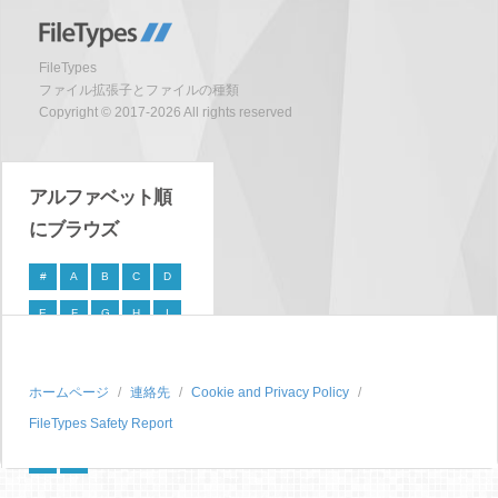
FileTypes
ファイル拡張子とファイルの種類
Copyright © 2017-2026 All rights reserved
アルファベット順
にブラウズ
#
A
B
C
D
E
F
G
H
I
J
K
L
M
N
O
P
Q
R
S
ホームページ
連絡先
Cookie and Privacy Policy
FileTypes Safety Report
T
U
V
W
X
Y
Z