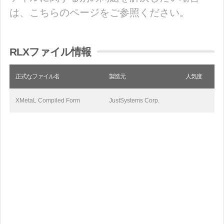
は、こちらのページをご参照ください。
RLXファイル情報
正式なファイル名
製造元
人気度
XMetaL Compiled Form
JustSystems Corp.