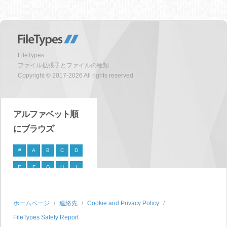
FileTypes
ファイル拡張子とファイルの種類
Copyright © 2017-2026 All rights reserved
アルファベット順
にブラウズ
#
A
B
C
D
E
F
G
H
I
J
K
L
M
N
O
P
Q
R
S
ホームページ
連絡先
Cookie and Privacy Policy
FileTypes Safety Report
T
U
V
W
X