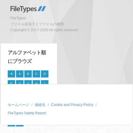
FileTypes
ファイル拡張子とファイルの種類
Copyright © 2017-2026 All rights reserved
アルファベット順
にブラウズ
#
A
B
C
D
E
F
G
H
I
J
K
L
M
N
O
P
Q
R
S
ホームページ
連絡先
Cookie and Privacy Policy
FileTypes Safety Report
T
U
V
W
X
Y
Z