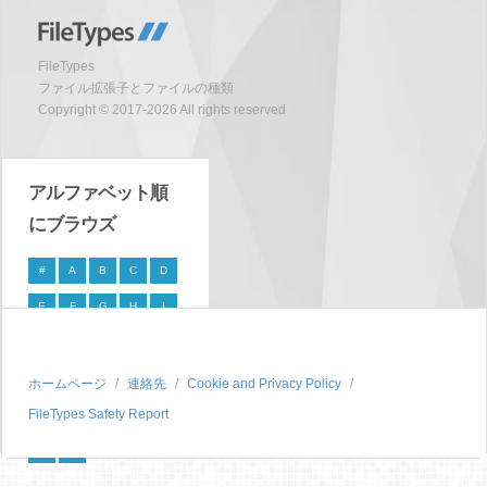
FileTypes
ファイル拡張子とファイルの種類
Copyright © 2017-2026 All rights reserved
アルファベット順
にブラウズ
#
A
B
C
D
E
F
G
H
I
J
K
L
M
N
O
P
Q
R
S
ホームページ
連絡先
Cookie and Privacy Policy
FileTypes Safety Report
T
U
V
W
X
Y
Z