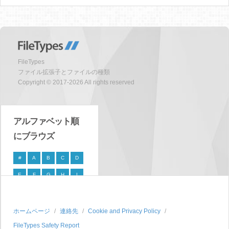
FileTypes
ファイル拡張子とファイルの種類
Copyright © 2017-2026 All rights reserved
アルファベット順
にブラウズ
#
A
B
C
D
E
F
G
H
I
J
K
L
M
N
O
P
Q
R
S
ホームページ
連絡先
Cookie and Privacy Policy
FileTypes Safety Report
T
U
V
W
X