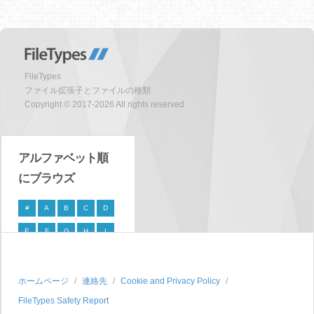
FileTypes
ファイル拡張子とファイルの種類
Copyright © 2017-2026 All rights reserved
アルファベット順
にブラウズ
#
A
B
C
D
E
F
G
H
I
J
K
L
M
N
O
P
Q
R
S
ホームページ
連絡先
Cookie and Privacy Policy
FileTypes Safety Report
T
U
V
W
X