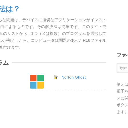
方法は？
がちな問題は、デバイスに適切なアプリケーションがインスト
理由によるものです。その解決法は簡単です、このサイトで
ラムのリストから、1つ（又は複数）のプログラムを選択して
ルが完了したら、コンピュータは問題のあったR18ファイル
連付けます。
ファ
ラム
Norton Ghost
例え
張子を
スに
ボタ
ます