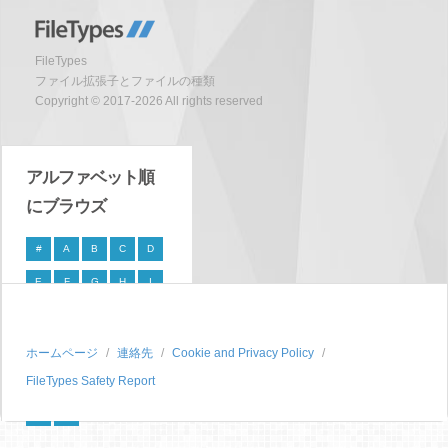
FileTypes
ファイル拡張子とファイルの種類
Copyright © 2017-2026 All rights reserved
アルファベット順
にブラウズ
#
A
B
C
D
E
F
G
H
I
J
K
L
M
N
O
P
Q
R
S
ホームページ
連絡先
Cookie and Privacy Policy
FileTypes Safety Report
T
U
V
W
X
Y
Z