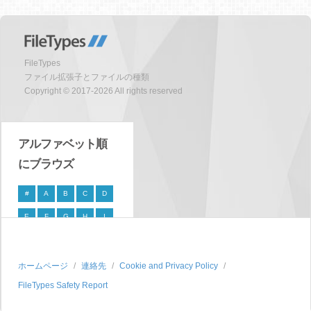
FileTypes
ファイル拡張子とファイルの種類
Copyright © 2017-2026 All rights reserved
アルファベット順
にブラウズ
#
A
B
C
D
E
F
G
H
I
J
K
L
M
N
O
P
Q
R
S
ホームページ
連絡先
Cookie and Privacy Policy
FileTypes Safety Report
T
U
V
W
X
Y
Z