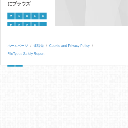
にブラウズ
#
A
B
C
D
E
F
G
H
I
J
K
L
M
N
O
P
Q
R
S
ホームページ
連絡先
Cookie and Privacy Policy
FileTypes Safety Report
T
U
V
W
X
Y
Z