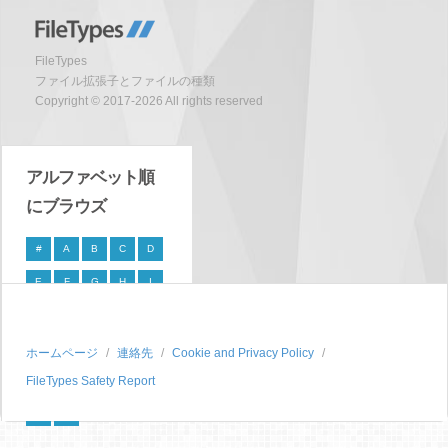
FileTypes
ファイル拡張子とファイルの種類
Copyright © 2017-2026 All rights reserved
アルファベット順
にブラウズ
#
A
B
C
D
E
F
G
H
I
J
K
L
M
N
O
P
Q
R
S
ホームページ
連絡先
Cookie and Privacy Policy
FileTypes Safety Report
T
U
V
W
X
Y
Z