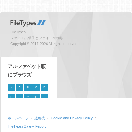
FileTypes
ファイル拡張子とファイルの種類
Copyright © 2017-2026 All rights reserved
アルファベット順
にブラウズ
#
A
B
C
D
E
F
G
H
I
J
K
L
M
N
O
P
Q
R
S
ホームページ
連絡先
Cookie and Privacy Policy
FileTypes Safety Report
T
U
V
W
X