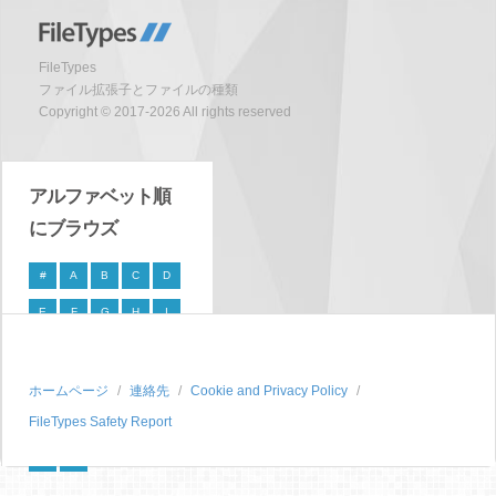
FileTypes
ファイル拡張子とファイルの種類
Copyright © 2017-2026 All rights reserved
アルファベット順
にブラウズ
#
A
B
C
D
E
F
G
H
I
J
K
L
M
N
O
P
Q
R
S
ホームページ
連絡先
Cookie and Privacy Policy
FileTypes Safety Report
T
U
V
W
X
Y
Z