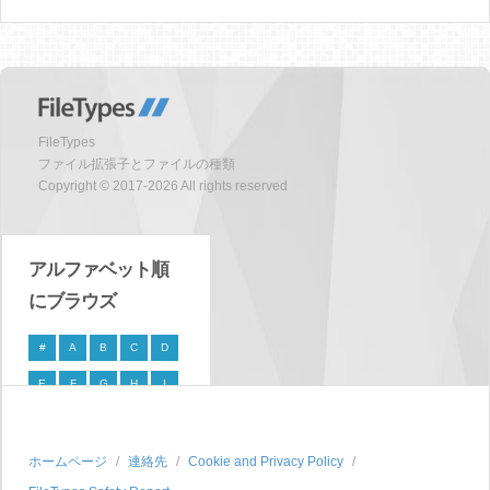
FileTypes
ファイル拡張子とファイルの種類
Copyright © 2017-2026 All rights reserved
アルファベット順
にブラウズ
#
A
B
C
D
E
F
G
H
I
J
K
L
M
N
O
P
Q
R
S
ホームページ
連絡先
Cookie and Privacy Policy