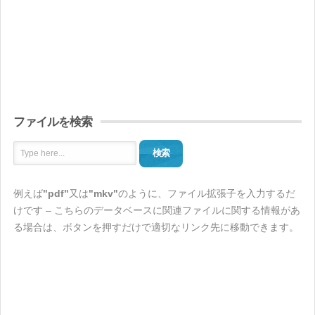
ファイルを検索
検索
例えば
"pdf"
又は
"mkv"
のように、ファイル拡張子を入力するだ
けです – こちらのデータベースに関連ファイルに関する情報があ
る場合は、ボタンを押すだけで適切なリンク先に移動できます。