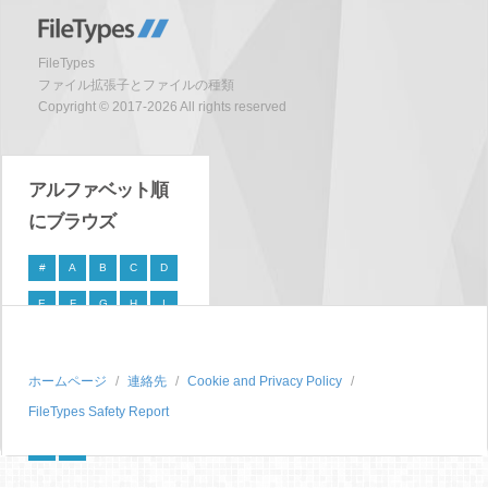
FileTypes
ファイル拡張子とファイルの種類
Copyright © 2017-2026 All rights reserved
アルファベット順
にブラウズ
#
A
B
C
D
E
F
G
H
I
J
K
L
M
N
O
P
Q
R
S
ホームページ
連絡先
Cookie and Privacy Policy
FileTypes Safety Report
T
U
V
W
X
Y
Z