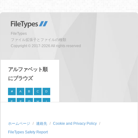
FileTypes
ファイル拡張子とファイルの種類
Copyright © 2017-2026 All rights reserved
アルファベット順
にブラウズ
#
A
B
C
D
E
F
G
H
I
J
K
L
M
N
O
P
Q
R
S
ホームページ
連絡先
Cookie and Privacy Policy
FileTypes Safety Report
T
U
V
W
X