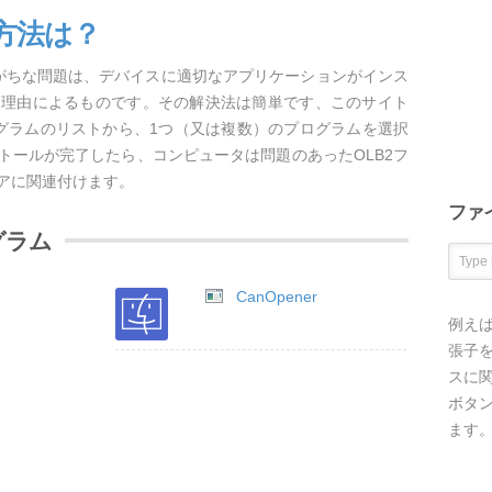
方法は？
しがちな問題は、デバイスに適切なアプリケーションがインス
な理由によるものです。その解決法は簡単です、このサイト
ログラムのリストから、1つ（又は複数）のプログラムを選択
トールが完了したら、コンピュータは問題のあったOLB2フ
アに関連付けます。
ファ
グラム
CanOpener
例え
張子を
スに
ボタ
ます