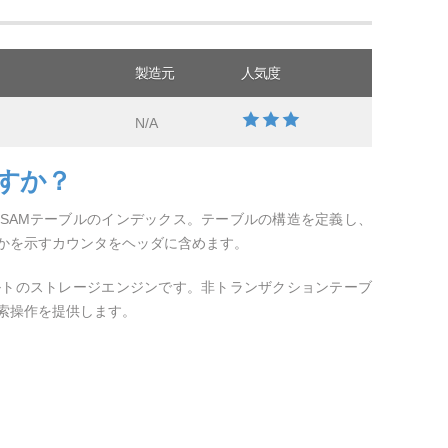
製造元
人気度
N/A
ですか？
yISAMテーブルのインデックス。テーブルの構造を定義し、
かを示すカウンタをヘッダに含めます。
フォルトのストレージエンジンです。非トランザクションテーブ
索操作を提供します。