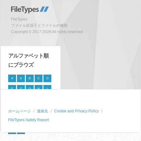
FileTypes
ファイル拡張子とファイルの種類
Copyright © 2017-2026 All rights reserved
アルファベット順
にブラウズ
#
A
B
C
D
E
F
G
H
I
J
K
L
M
N
O
P
Q
R
S
ホームページ
連絡先
Cookie and Privacy Policy
FileTypes Safety Report
T
U
V
W
X
Y
Z