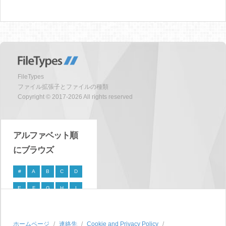
FileTypes
ファイル拡張子とファイルの種類
Copyright © 2017-2026 All rights reserved
アルファベット順
にブラウズ
#
A
B
C
D
E
F
G
H
I
J
K
L
M
N
O
P
Q
R
S
ホームページ
連絡先
Cookie and Privacy Policy