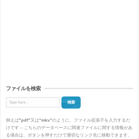
ファイルを検索
検索
例えば
"pdf"
又は
"mkv"
のように、ファイル拡張子を入力するだ
けです – こちらのデータベースに関連ファイルに関する情報があ
る場合は、ボタンを押すだけで適切なリンク先に移動できます。