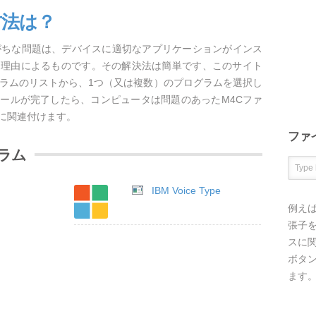
方法は？
がちな問題は、デバイスに適切なアプリケーションがインス
な理由によるものです。その解決法は簡単です、このサイト
グラムのリストから、1つ（又は複数）のプログラムを選択し
ールが完了したら、コンピュータは問題のあったM4Cファ
に関連付けます。
ファ
ラム
IBM Voice Type
例え
張子を
スに
ボタ
ます