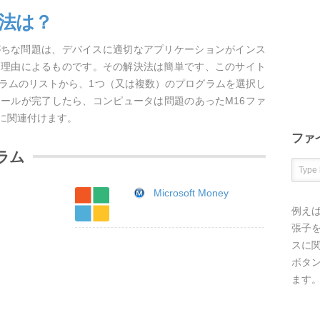
方法は？
がちな問題は、デバイスに適切なアプリケーションがインス
な理由によるものです。その解決法は簡単です、このサイト
グラムのリストから、1つ（又は複数）のプログラムを選択し
ールが完了したら、コンピュータは問題のあったM16ファ
に関連付けます。
ファ
ラム
Microsoft Money
例え
張子を
スに
ボタ
ます