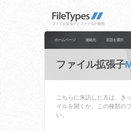
ファイル拡張子とファイルの種類
ホームページ
連絡先
言語を選択
ファイル拡張子
M
こちらに来訪した方は、きっ
イルを開くか、この種類の
い。