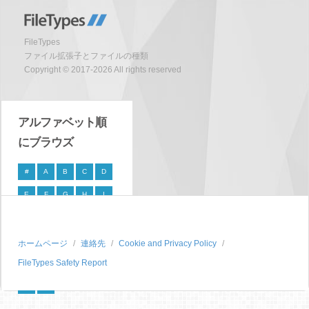
FileTypes
ファイル拡張子とファイルの種類
Copyright © 2017-2026 All rights reserved
アルファベット順
にブラウズ
#
A
B
C
D
E
F
G
H
I
J
K
L
M
N
O
P
Q
R
S
ホームページ
連絡先
Cookie and Privacy Policy
FileTypes Safety Report
T
U
V
W
X
Y
Z