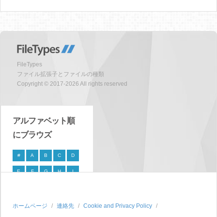
FileTypes
ファイル拡張子とファイルの種類
Copyright © 2017-2026 All rights reserved
アルファベット順
にブラウズ
#
A
B
C
D
E
F
G
H
I
J
K
L
M
N
O
P
Q
R
S
ホームページ
連絡先
Cookie and Privacy Policy